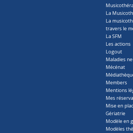
Musicothér
La Musicoth
La musicothé
travers le 
La SFM
Les actions
Logout
Maladies ne
Mécénat
Médiathèqu
Members
Mentions lé
Mes réserva
Mise en pla
Gériatrie
Modèle en g
Modèles th