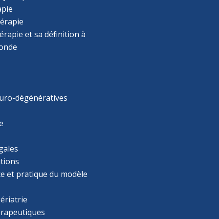
apie
érapie
rapie et sa définition à
monde
uro-dégénératives
e
gales
tions
ce et pratique du modèle
ériatrie
érapeutiques