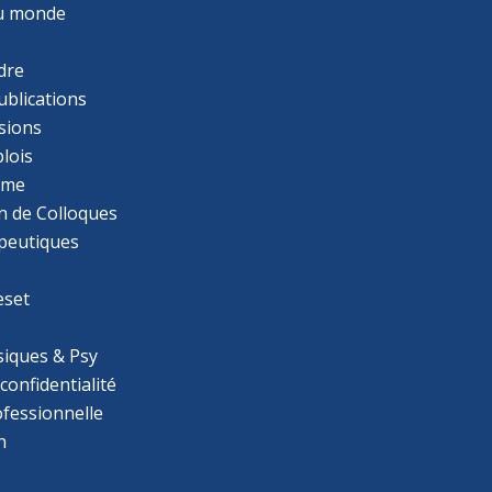
u monde
dre
ublications
sions
lois
mme
n de Colloques
apeutiques
eset
iques & Psy
 confidentialité
ofessionnelle
n