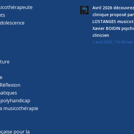
sicothérapeute
Avril 2026 découvre
ts
clinique proposé par
LOSTANGES musicot
adolescence
Xavier BOIDIN psyc
clinicien
1 avril 2026 - 7 h 00 min
s
r
cture
e
Réflexion
atiques
 polyhandicap
la musicothérapie
çaise pour la