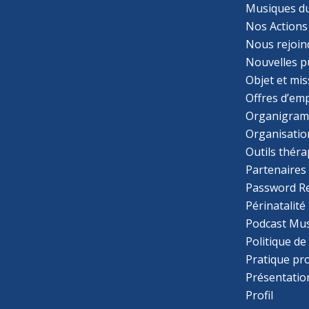
Musiques d
Nos Actions
Nous rejoin
Nouvelles p
Objet et mis
Offres d’emp
Organigra
Organisatio
Outils thér
Partenaires
Password R
Périnatalité
Podcast Mus
Politique de
Pratique pr
Présentatio
Profil