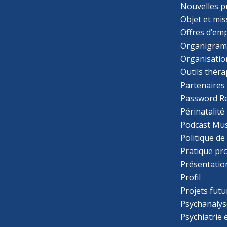
Nouvelles p
Objet et mis
Offres d’emp
Organigra
Organisatio
Outils thér
Partenaires
Password R
Périnatalité
Podcast Mus
Politique de
Pratique pr
Présentatio
Profil
Projets futu
Psychanalys
Psychiatrie