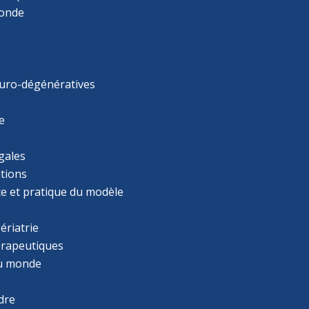
monde
uro-dégénératives
e
gales
tions
ce et pratique du modèle
ériatrie
érapeutiques
u monde
dre