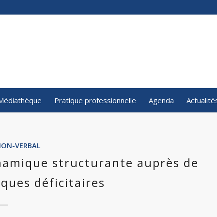
Médiathèque
Pratique professionnelle
Agenda
Actualité
NON-VERBAL
namique structurante auprès de
ques déficitaires