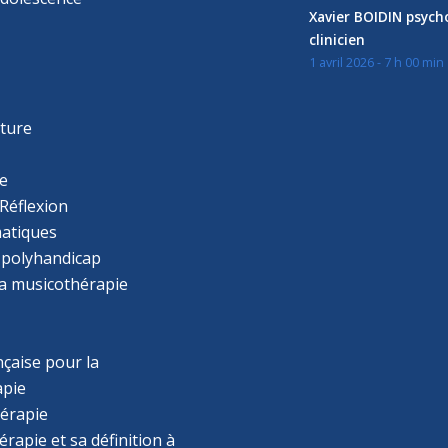
Xavier BOIDIN psyc
clinicien
1 avril 2026 - 7 h 00 min
s
r
cture
e
Réflexion
atiques
 polyhandicap
la musicothérapie
çaise pour la
apie
érapie
rapie et sa définition à