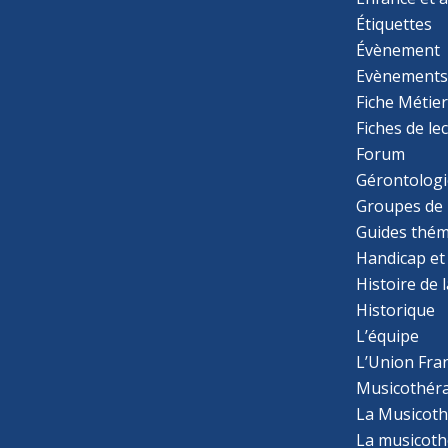
Étiquettes
Évènement
Evènement
Fiche Métie
Fiches de le
Forum
Gérontologi
Groupes de 
Guides thém
Handicap et
Histoire de 
Historique
L’équipe
L’Union Fran
Musicothér
La Musicoth
La musicothé