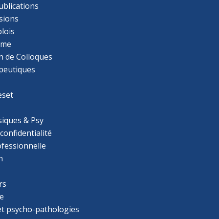
ublications
sions
lois
mme
n de Colloques
apeutiques
eset
iques & Psy
 confidentialité
ofessionnelle
n
rs
e
 et psycho-pathologies