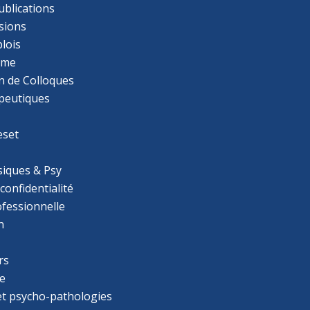
ublications
sions
lois
mme
n de Colloques
apeutiques
eset
iques & Psy
 confidentialité
ofessionnelle
n
rs
e
 et psycho-pathologies