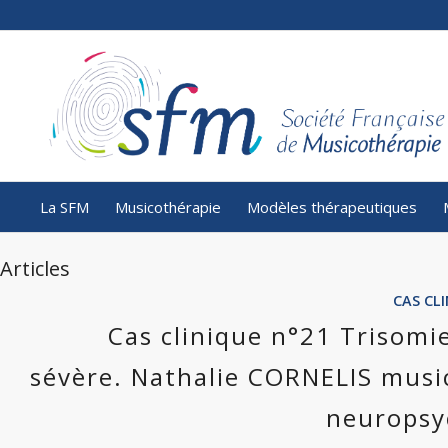
La SFM
Musicothérapie
Modèles thérapeutiques
Articles
CAS CL
Cas clinique n°21 Trisomie
sévère. Nathalie CORNELIS mus
neuropsy