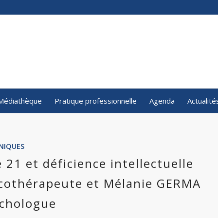
Médiathèque
Pratique professionnelle
Agenda
Actualité
INIQUES
 21 et déficience intellectuelle
icothérapeute et Mélanie GERMA
chologue