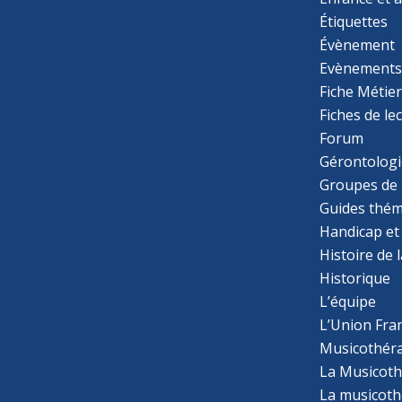
Étiquettes
Évènement
Evènement
Fiche Métie
Fiches de le
Forum
Gérontologi
Groupes de 
Guides thém
Handicap et
Histoire de 
Historique
L’équipe
L’Union Fran
Musicothér
La Musicoth
La musicothé