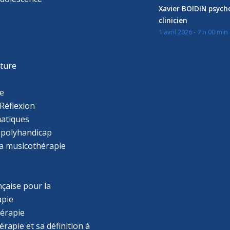
Xavier BOIDIN psyc
clinicien
1 avril 2026 - 7 h 00 min
s
r
cture
e
Réflexion
atiques
 polyhandicap
la musicothérapie
çaise pour la
apie
érapie
rapie et sa définition à