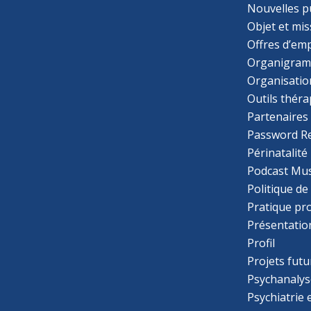
Nouvelles p
Objet et mis
Offres d’emp
Organigra
Organisatio
Outils thér
Partenaires
Password R
Périnatalité
Podcast Mus
Politique de
Pratique pr
Présentatio
Profil
Projets futu
Psychanalys
Psychiatrie