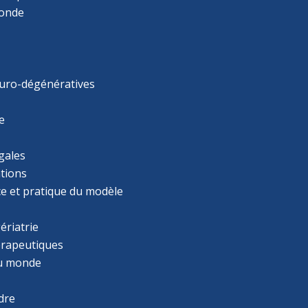
monde
uro-dégénératives
e
gales
tions
ce et pratique du modèle
ériatrie
érapeutiques
u monde
dre