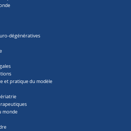
monde
uro-dégénératives
e
gales
tions
ce et pratique du modèle
ériatrie
érapeutiques
u monde
dre