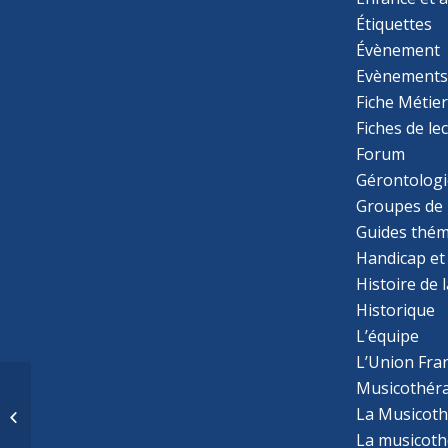
Étiquettes
Évènement
Evènement
Fiche Métie
Fiches de le
Forum
Gérontologi
Groupes de 
Guides thém
Handicap et
Histoire de 
Historique
L’équipe
L’Union Fran
Musicothér
Musicothérapie pour
des patients en
La Musicoth
cardiologie post-
La musicothé