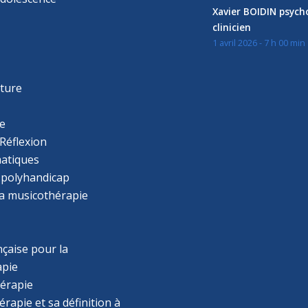
Xavier BOIDIN psyc
clinicien
1 avril 2026 - 7 h 00 min
s
r
cture
e
Réflexion
atiques
 polyhandicap
la musicothérapie
çaise pour la
apie
érapie
rapie et sa définition à