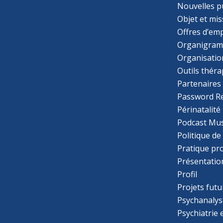
Nouvelles p
Objet et mis
Offres d’emp
Organigra
Organisatio
Outils thér
Partenaires
Password R
Périnatalité
Podcast Mus
Politique de
Pratique pr
Présentatio
Profil
Projets futu
Psychanalys
Psychiatrie