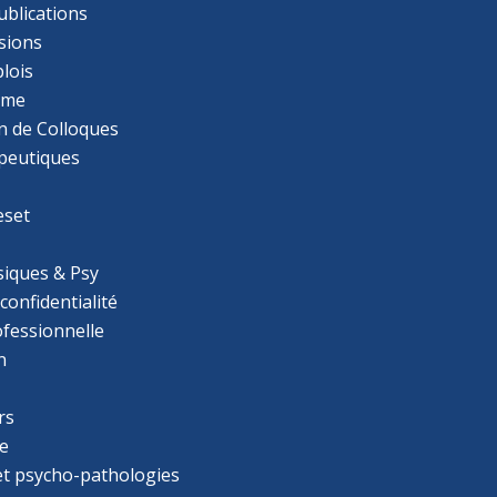
ublications
sions
lois
mme
n de Colloques
apeutiques
eset
iques & Psy
 confidentialité
ofessionnelle
n
rs
e
 et psycho-pathologies