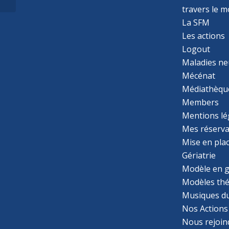
opératoire : méta-
travers le 
analyse...
La SFM
Les actions
Logout
Maladies ne
Mécénat
Médiathèqu
Members
Mentions lé
Mes réserva
Mise en pla
Gériatrie
Modèle en g
Modèles th
Musiques d
Nos Actions
Nous rejoin