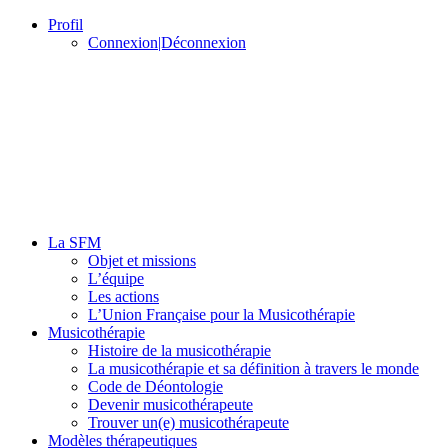
Profil
Connexion|Déconnexion
La SFM
Objet et missions
L’équipe
Les actions
L’Union Française pour la Musicothérapie
Musicothérapie
Histoire de la musicothérapie
La musicothérapie et sa définition à travers le monde
Code de Déontologie
Devenir musicothérapeute
Trouver un(e) musicothérapeute
Modèles thérapeutiques