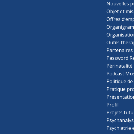
Nouvelles p
Objet et mis
Offres d’emp
Organigra
Organisatio
Outils thér
Partenaires
Password R
Périnatalité
Podcast Mus
Politique de
Pratique pr
Présentatio
Profil
Projets futu
Psychanalys
Psychiatrie