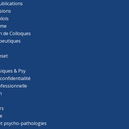
ublications
sions
lois
mme
n de Colloques
apeutiques
eset
iques & Psy
 confidentialité
ofessionnelle
n
rs
e
 et psycho-pathologies