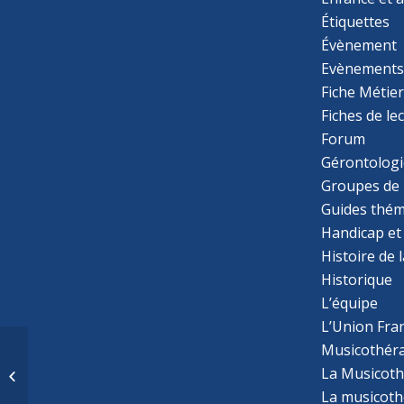
Étiquettes
Évènement
Evènement
Fiche Métie
Fiches de le
Forum
Gérontologi
Groupes de 
Guides thém
Handicap et
Histoire de 
Historique
L’équipe
L’Union Fran
Musicothér
L’interaction précoce
parent–bébé à travers
La Musicoth
le prisme du père. Un
La musicothé