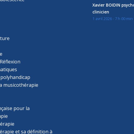
Xavier BOIDIN psyc
clinicien
1 avril 2026 - 7 h 00 min
s
r
cture
e
Réflexion
atiques
 polyhandicap
la musicothérapie
çaise pour la
apie
érapie
rapie et sa définition à