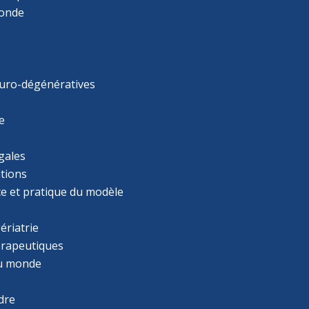
monde
uro-dégénératives
e
gales
tions
ce et pratique du modèle
ériatrie
érapeutiques
u monde
dre