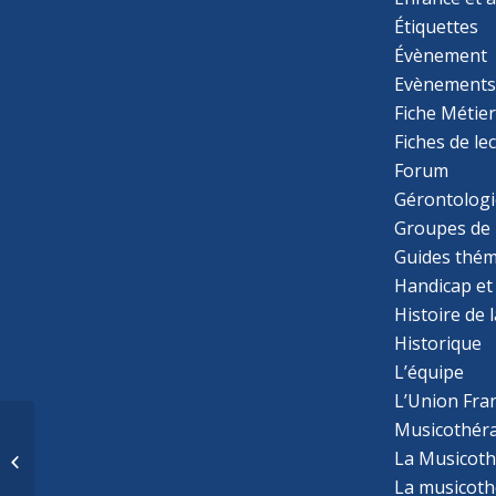
Étiquettes
Évènement
Evènement
Fiche Métie
Fiches de le
Forum
Gérontologi
Groupes de 
Guides thém
Handicap et
Histoire de 
Historique
L’équipe
L’Union Fran
Musicothér
Approche
diagnostique et de
La Musicoth
prise en charge du
La musicothé