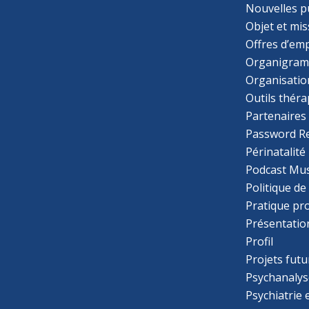
Nouvelles p
Objet et mis
Offres d’emp
Organigra
Organisatio
Outils thér
Partenaires
Password R
Périnatalité
Podcast Mus
Politique de
Pratique pr
Présentatio
Profil
Projets futu
Psychanalys
Psychiatrie