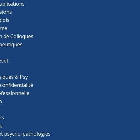
ublications
sions
lois
mme
n de Colloques
apeutiques
eset
iques & Psy
 confidentialité
ofessionnelle
n
rs
e
 et psycho-pathologies