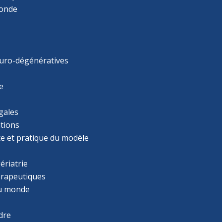
monde
uro-dégénératives
e
gales
tions
ce et pratique du modèle
ériatrie
érapeutiques
u monde
dre