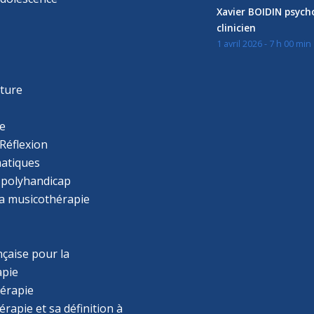
Xavier BOIDIN psyc
clinicien
1 avril 2026 - 7 h 00 min
s
r
cture
e
Réflexion
atiques
 polyhandicap
la musicothérapie
çaise pour la
apie
érapie
rapie et sa définition à