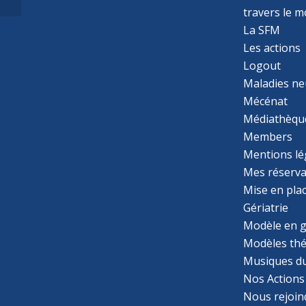
trouble déficitaire de
travers le 
l’attention...
La SFM
Les actions
Logout
Maladies ne
Mécénat
Médiathèqu
Members
Mentions lé
Mes réserva
Mise en pla
Gériatrie
Modèle en g
Modèles th
Musiques d
Nos Actions
Nous rejoin