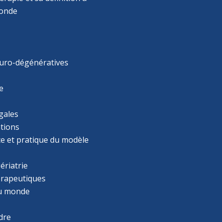
monde
uro-dégénératives
e
gales
tions
ce et pratique du modèle
ériatrie
érapeutiques
u monde
dre