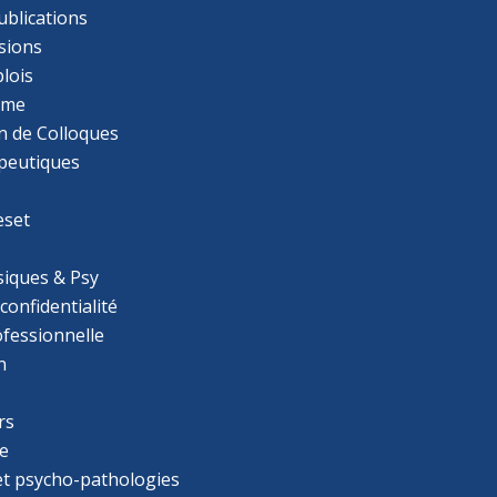
ublications
sions
lois
mme
n de Colloques
apeutiques
eset
iques & Psy
 confidentialité
ofessionnelle
n
rs
e
 et psycho-pathologies