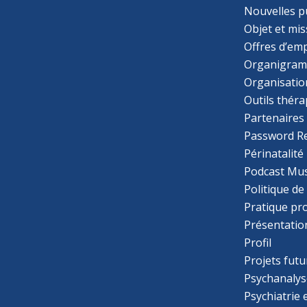
Nouvelles p
Objet et mis
Offres d’emp
Organigra
Organisatio
Outils thér
Partenaires
Password R
Périnatalité
Podcast Mus
Politique de
Pratique pr
Présentatio
Profil
Projets futu
Psychanalys
Psychiatrie