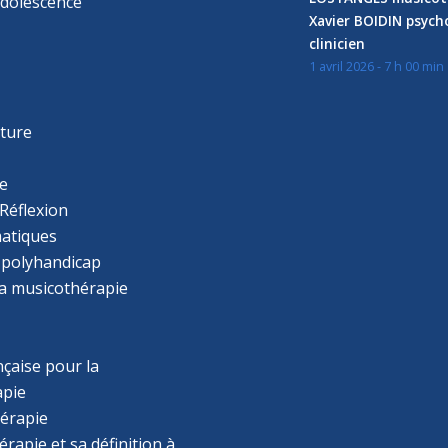
adolescence
Xavier BOIDIN psyc
clinicien
1 avril 2026 - 7 h 00 min
s
r
cture
e
Réflexion
atiques
 polyhandicap
la musicothérapie
çaise pour la
apie
érapie
rapie et sa définition à