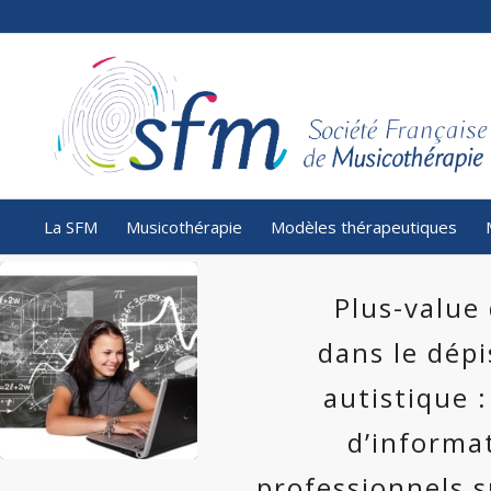
La SFM
Musicothérapie
Modèles thérapeutiques
Plus-value 
dans le dép
autistique 
d’informat
professionnels s