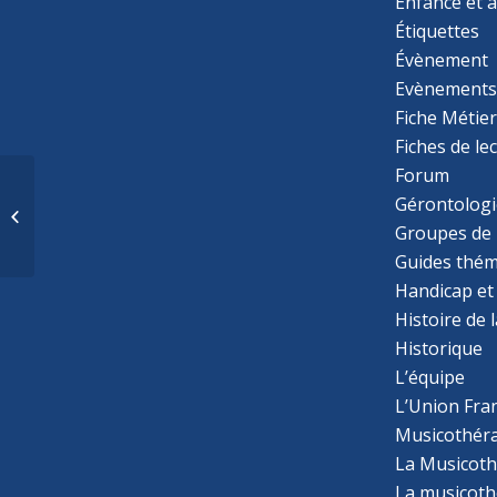
Enfance et 
Étiquettes
Évènement
Evènement
Fiche Métie
Fiches de le
Forum
Les variabilités des
Gérontologi
compétences socio-
communicatives des
Groupes de 
enfants avec un...
Guides thém
Handicap et
Histoire de 
Historique
L’équipe
L’Union Fran
Musicothér
La Musicoth
La musicothé