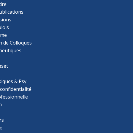
dre
ublications
sions
lois
mme
n de Colloques
apeutiques
eset
iques & Psy
 confidentialité
ofessionnelle
n
rs
e