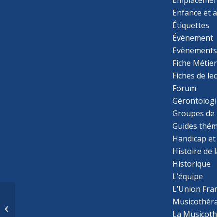
Enfance et 
Étiquettes
Évènement
Evènement
Fiche Métie
Fiches de le
Forum
Gérontologi
Groupes de 
Guides thém
Handicap et
Histoire de 
Historique
L’équipe
L’Union Fran
La psychomotricité
Musicothér
comme soutien face
La Musicoth
aux confusions