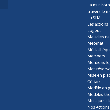
identitaires chez la
La musicothé
personne...
travers le 
La SFM
Les actions
Logout
Maladies ne
Mécénat
Médiathèqu
Members
Mentions lé
Mes réserva
Mise en pla
Gériatrie
Modèle en g
Modèles th
Musiques d
Nos Actions