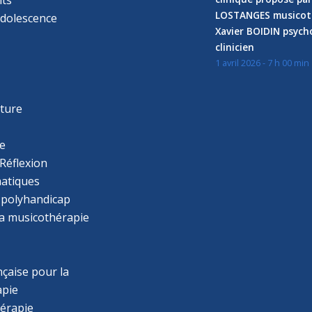
LOSTANGES musicot
adolescence
Xavier BOIDIN psyc
clinicien
1 avril 2026 - 7 h 00 min
s
r
cture
e
Réflexion
atiques
 polyhandicap
la musicothérapie
çaise pour la
apie
érapie