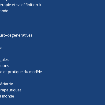
rapie et sa définition à
monde
uro-dégénératives
e
gales
tions
ce et pratique du modèle
ériatrie
érapeutiques
u monde