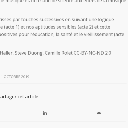
de musique et/ou friand de science aux effets de la musique
tissés par touches successives en suivant une logique
e (acte 1) et nos aptitudes sensibles (acte 2) et cette
itives pour l’éducation, la santé et le vieillissement (acte
Haller, Steve Duong, Camille Rolet CC-BY-NC-ND 2.0
/
1 OCTOBRE 2019
artager cet article