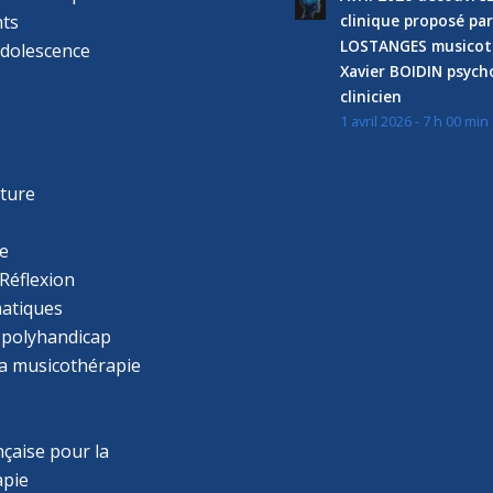
ts
clinique proposé par
LOSTANGES musicot
adolescence
Xavier BOIDIN psyc
clinicien
1 avril 2026 - 7 h 00 min
s
r
cture
e
Réflexion
atiques
 polyhandicap
la musicothérapie
çaise pour la
apie