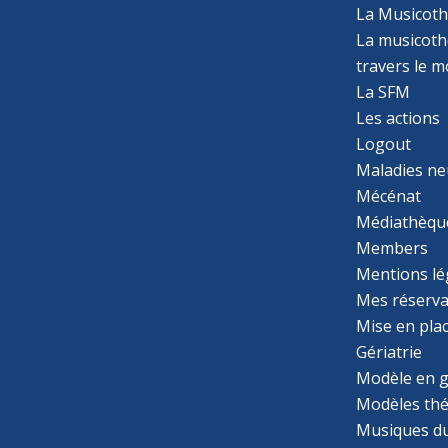
La Musicoth
La musicothé
travers le 
La SFM
Les actions
Logout
Maladies ne
Mécénat
Médiathèqu
Members
Mentions lé
Mes réserva
Mise en pla
Gériatrie
Modèle en g
Modèles th
Musiques d