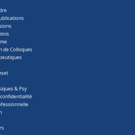
dre
ublications
sions
lois
mme
n de Colloques
apeutiques
eset
iques & Psy
 confidentialité
ofessionnelle
n
rs