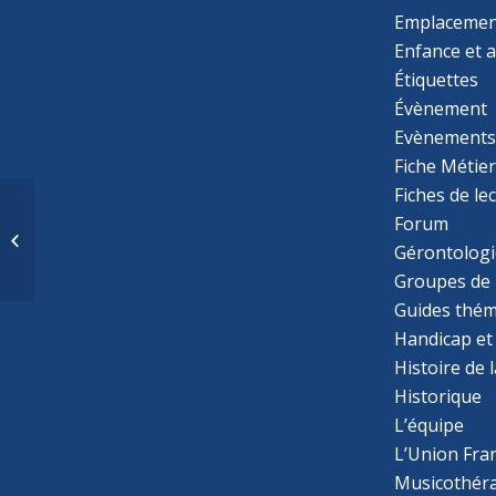
Emplacemen
Enfance et 
Étiquettes
Évènement
Evènement
Fiche Métie
Fiches de le
Forum
Extrait du cas clinique d’Octobre
Gérontologi
2019 d’Elodie SAUNIER
Groupes de 
Guides thém
Handicap et
Histoire de 
Historique
L’équipe
L’Union Fran
Musicothér