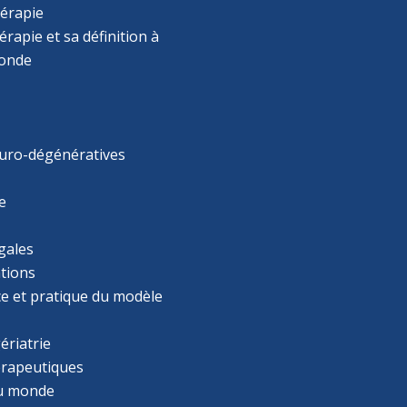
érapie
rapie et sa définition à
monde
uro-dégénératives
e
gales
tions
ce et pratique du modèle
ériatrie
érapeutiques
u monde