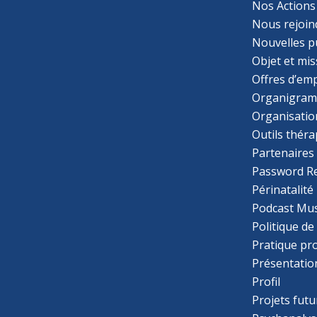
Nos Actions
Nous rejoin
Nouvelles p
Objet et mis
Offres d’emp
Organigra
Organisatio
Outils thér
Partenaires
Password R
Périnatalité
Podcast Mus
Politique de
Pratique pr
Présentatio
Profil
Projets futu