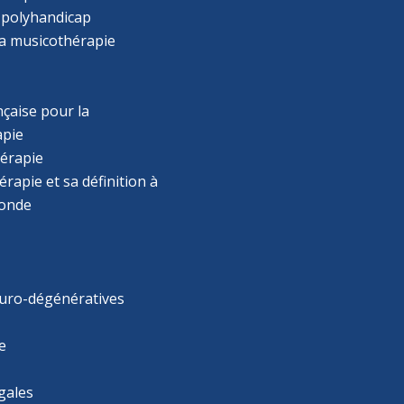
 polyhandicap
la musicothérapie
çaise pour la
apie
érapie
rapie et sa définition à
monde
uro-dégénératives
e
gales