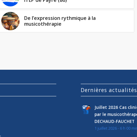
ITEP de Payré (86)
De l’expression rythmique à la
musicothérapie
Dernières actualité
Juillet 2026 Cas cli
par le musicothéra
DECHAUD-FAUCHET
1 juillet 2026 - 6 h 00 mi
s