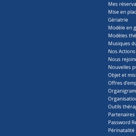
Mes réserva
Mise en pla
Gériatrie
Modèle en g
Modèles th
Musiques d
Nos Actions
Nous rejoin
Nouvelles p
Objet et mis
Offres d’emp
Organigra
Organisatio
Outils thér
Partenaires
Password R
Périnatalité