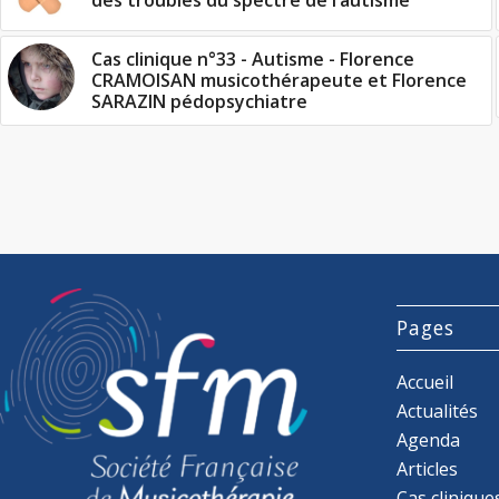
des troubles du spectre de l’autisme
Cas clinique n°33 - Autisme - Florence
CRAMOISAN musicothérapeute et Florence
SARAZIN pédopsychiatre
Pages
Accueil
Actualités
Agenda
Articles
Cas clinique