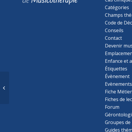
Catégories
Champs thé
Code de Déo
Conseils
Contact
Devenir mu
Emplacemen
Enfance et 
Étiquettes
Évènement
Les musicantes :
Evènement
festival du son qui
Fiche Métie
relie
Fiches de le
Forum
Gérontologi
Groupes de 
Guides thém