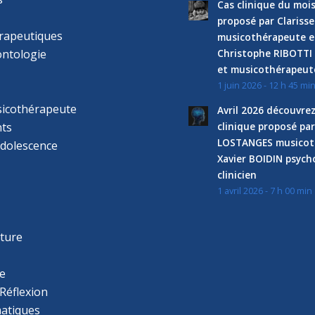
Cas clinique du mois
proposé par Clariss
rapeutiques
musicothérapeute e
ntologie
Christophe RIBOTTI
et musicothérapeut
1 juin 2026 - 12 h 45 mi
sicothérapeute
Avril 2026 découvre
ts
clinique proposé par
LOSTANGES musicot
adolescence
Xavier BOIDIN psyc
clinicien
1 avril 2026 - 7 h 00 min
s
r
cture
e
Réflexion
atiques