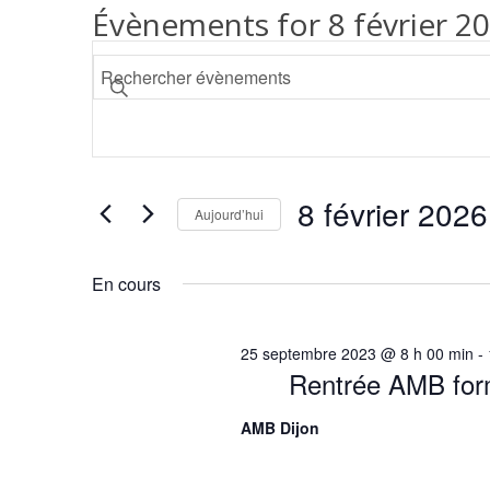
Évènements for 8 février 2
Recherche
Saisir
et
mot-
navigation
clé.
de
Rechercher
vues
Évènements
8 février 2026
par
Évènements
Aujourd’hui
mot-
Sélectionnez
clé.
une
En cours
date.
25 septembre 2023 @ 8 h 00 min
-
Rentrée AMB form
AMB Dijon