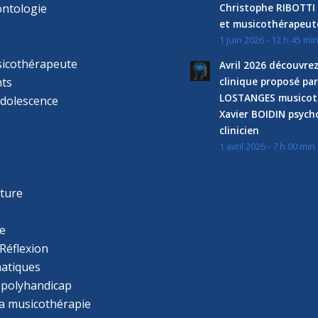
ntologie
Christophe RIBOTTI
et musicothérapeut
1 juin 2026 - 12 h 45 mi
sicothérapeute
Avril 2026 découvre
ts
clinique proposé par
LOSTANGES musicot
adolescence
Xavier BOIDIN psyc
clinicien
1 avril 2026 - 7 h 00 min
s
r
cture
e
Réflexion
atiques
 polyhandicap
la musicothérapie