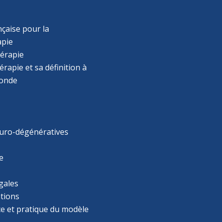
çaise pour la
apie
érapie
rapie et sa définition à
monde
uro-dégénératives
e
gales
tions
ce et pratique du modèle