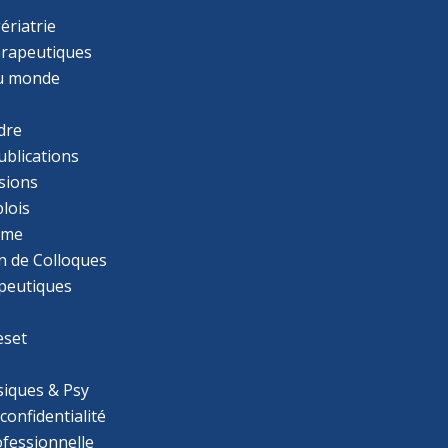
ériatrie
érapeutiques
u monde
dre
ublications
sions
lois
mme
n de Colloques
apeutiques
eset
iques & Psy
 confidentialité
ofessionnelle