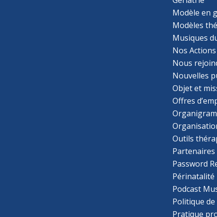
Gériatrie
Modèle en g
Modèles th
Musiques d
Nos Actions
Nous rejoin
Nouvelles p
Objet et mis
Offres d’emp
Organigra
Organisatio
Outils thér
Partenaires
Password R
Périnatalité
Podcast Mus
Politique de
Pratique pr