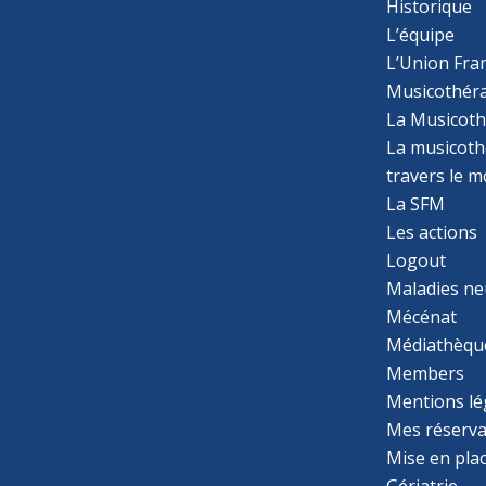
Historique
L’équipe
L’Union Fran
Musicothér
La Musicoth
La musicothé
travers le 
La SFM
Les actions
Logout
Maladies ne
Mécénat
Médiathèqu
Members
Mentions lé
Mes réserva
Mise en pla