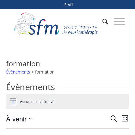
Profil
formation
Évènements
formation
Évènements
Aucun résultat trouvé.
Notice
Reche
Nav
À venir
Recherche
Liste
de
et
Sélectionnez
vue