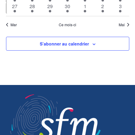
évènements
évènements
évènements
évènements
évènements
évènements
évènem
3
3
3
3
3
3
3
27
28
29
30
1
2
3
évènements
évènements
évènements
évènements
évènements
évènements
évènem
Mar
Ce mois-ci
Mai
S’abonner au calendrier