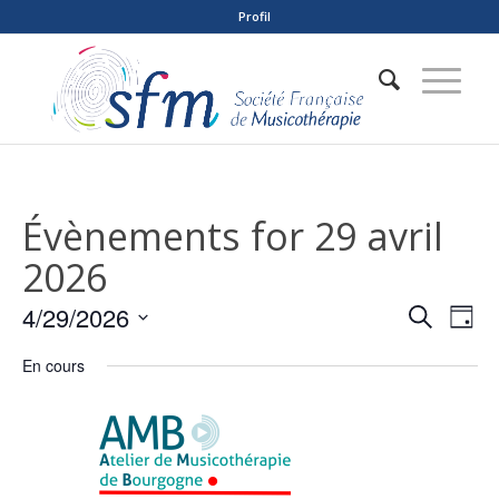
Profil
Évènements for 29 avril
2026
Reche
Nav
4/29/2026
Recherche
Jour
de
et
Sélectionnez
vue
En cours
naviga
une
Év
date.
de
vues
Évène