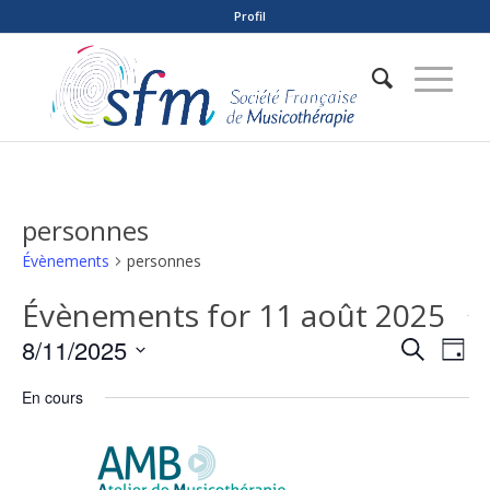
Profil
personnes
Évènements
personnes
Évènements for 11 août 2025
Reche
Nav
8/11/2025
Recherche
Jour
de
et
Sélectionnez
vue
En cours
naviga
une
Év
date.
de
vues