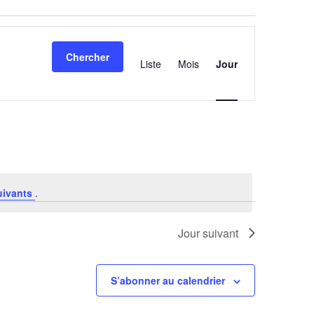
Navigation
de
Chercher
vues
Liste
Mois
Jour
Évènement
uivants
.
Jour suivant
S’abonner au calendrier