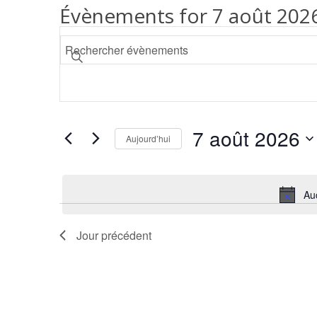
Évènements for 7 août 202
Recherche
Saisir
et
mot-
navigation
clé.
de
Rechercher
vues
Évènements
7 août 2026
par
Évènements
Aujourd’hui
mot-
Sélectionnez
clé.
une
Au
date.
Jour précédent