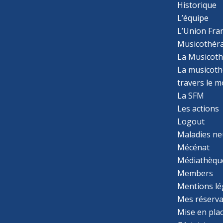
Historique
L’équipe
L’Union Fran
Musicothér
La Musicoth
La musicothé
travers le 
La SFM
Les actions
Logout
Maladies ne
Mécénat
Médiathèqu
Members
Mentions lé
Mes réserva
Mise en pla