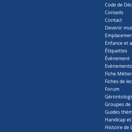
Code de Déo
Conseils
Contact
Devenir mu
Emplacemen
Enfance et 
Étiquettes
Évènement
Evènement
Fiche Métie
Fiches de le
Forum
Gérontologi
Groupes de 
Guides thém
Handicap et
Histoire de 