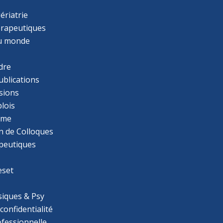
ériatrie
érapeutiques
u monde
dre
ublications
sions
lois
mme
n de Colloques
apeutiques
eset
iques & Psy
 confidentialité
ofessionnelle