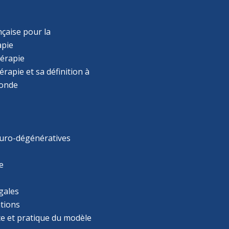
çaise pour la
apie
érapie
rapie et sa définition à
monde
uro-dégénératives
e
gales
tions
ce et pratique du modèle