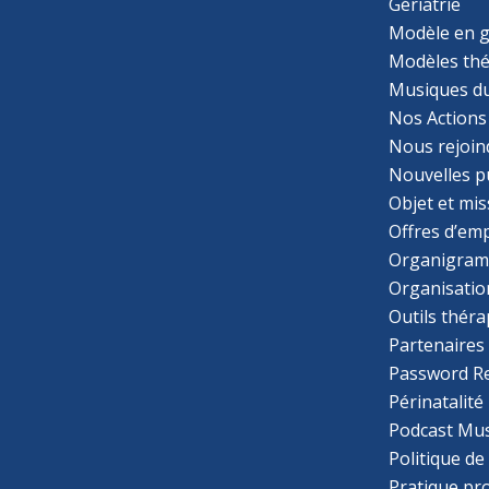
Gériatrie
Modèle en g
Modèles th
Musiques d
Nos Actions
Nous rejoin
Nouvelles p
Objet et mis
Offres d’emp
Organigra
Organisatio
Outils thér
Partenaires
Password R
Périnatalité
Podcast Mus
Politique de
Pratique pr