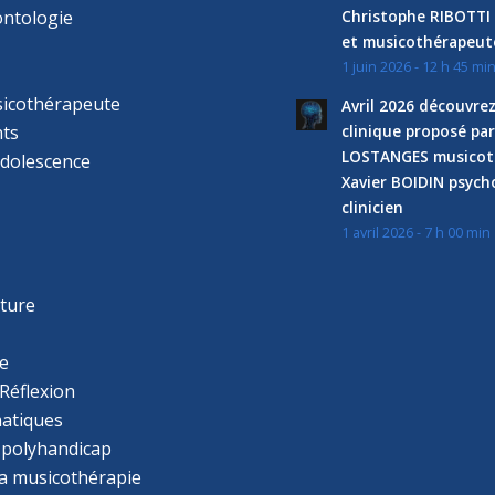
ntologie
Christophe RIBOTTI
et musicothérapeut
1 juin 2026 - 12 h 45 mi
sicothérapeute
Avril 2026 découvre
ts
clinique proposé par
LOSTANGES musicot
adolescence
Xavier BOIDIN psyc
clinicien
1 avril 2026 - 7 h 00 min
s
r
cture
e
Réflexion
atiques
 polyhandicap
la musicothérapie