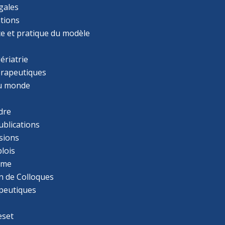
gales
tions
ce et pratique du modèle
ériatrie
érapeutiques
u monde
dre
ublications
sions
lois
mme
n de Colloques
apeutiques
eset