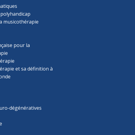
atiques
 polyhandicap
la musicothérapie
çaise pour la
apie
érapie
rapie et sa définition à
monde
uro-dégénératives
e