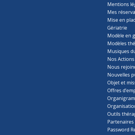
Mentions lé
Mes réserva
Mise en pla
Gériatrie
Modèle en g
Modèles th
Musiques d
Nos Actions
Nous rejoin
Nouvelles p
Objet et mis
Offres d’emp
Organigra
Organisatio
Outils thér
Partenaires
Password R