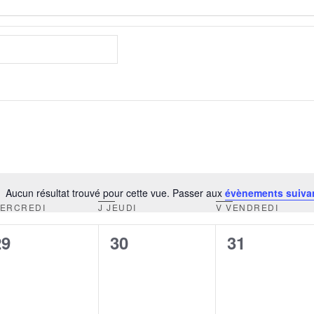
Aucun résultat trouvé pour cette vue. Passer aux
évènements suiva
Notice
ERCREDI
J
JEUDI
V
VENDREDI
0
0
0
29
30
31
évènement,
évènement,
évènement