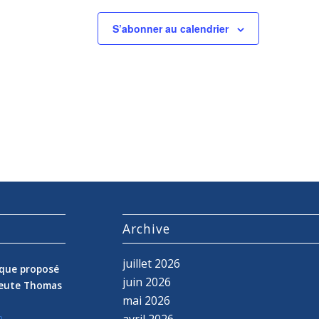
S’abonner au calendrier
s
Archive
juillet 2026
nique proposé
juin 2026
peute Thomas
mai 2026
avril 2026
n