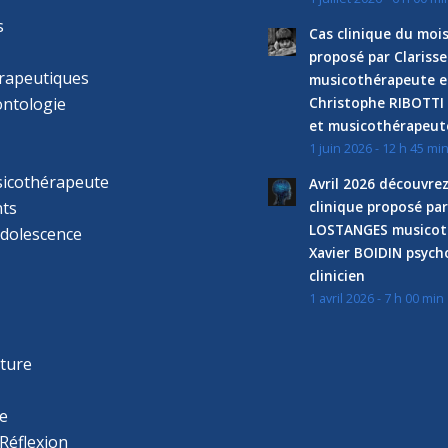
s
Cas clinique du mois
proposé par Clariss
rapeutiques
musicothérapeute e
ntologie
Christophe RIBOTTI
et musicothérapeut
1 juin 2026 - 12 h 45 mi
sicothérapeute
Avril 2026 découvre
ts
clinique proposé par
LOSTANGES musicot
adolescence
Xavier BOIDIN psyc
clinicien
1 avril 2026 - 7 h 00 min
s
r
cture
e
Réflexion