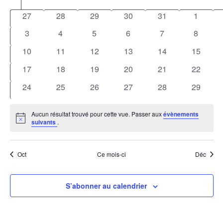
Calendrier
naviga
une
Év
de
0
0
0
0
0
0
27
28
29
30
31
1
date.
de
Évènements
évènements
évènements
évènements
évènements
évènements
évènem
0
0
0
0
0
vues
0
3
4
5
6
7
8
évènements
évènements
évènements
évènements
évènements
évènem
Évène
0
0
0
0
0
0
10
11
12
13
14
15
évènements
évènements
évènements
évènements
évènements
évèneme
0
0
0
0
0
0
17
18
19
20
21
22
évènements
évènements
évènements
évènements
évènements
évèneme
0
0
0
0
0
0
24
25
26
27
28
29
évènements
évènements
évènements
évènements
évènements
évèneme
Aucun résultat trouvé pour cette vue. Passer aux
évènements
Notice
suivants
.
Oct
Ce mois-ci
Déc
S’abonner au calendrier