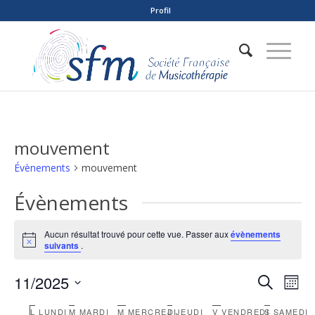
Profil
mouvement
Évènements
mouvement
Évènements
Aucun résultat trouvé pour cette vue. Passer aux
évènements
Notice
suivants
.
Reche
Nav
11/2025
Recherche
Mois
de
et
Sélectionnez
vue
L
LUNDI
M
MARDI
M
MERCREDI
J
JEUDI
V
VENDREDI
S
SAMEDI