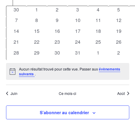
Calendrier
naviga
une
Év
de
0
0
0
0
0
0
30
1
2
3
4
5
date.
de
Évènements
évènements
évènements
évènements
évènements
évènements
évènem
0
0
0
0
0
vues
0
7
8
9
10
11
12
évènements
évènements
évènements
évènements
évènements
évèneme
Évène
0
0
0
0
0
0
14
15
16
17
18
19
évènements
évènements
évènements
évènements
évènements
évèneme
0
0
0
0
0
0
21
22
23
24
25
26
évènements
évènements
évènements
évènements
évènements
évèneme
0
0
0
0
0
0
28
29
30
31
1
2
évènements
évènements
évènements
évènements
évènements
évènem
Aucun résultat trouvé pour cette vue. Passer aux
évènements
Notice
suivants
.
Juin
Ce mois-ci
Août
S’abonner au calendrier