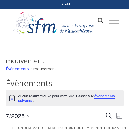
Profil
mouvement
Évènements
mouvement
Évènements
Aucun résultat trouvé pour cette vue. Passer aux
évènements
Notice
suivants
.
Reche
Nav
7/2025
Recherche
Mois
de
et
Sélectionnez
vue
L
LUNDI
M
MARDI
M
MERCREDI
J
JEUDI
V
VENDREDI
S
SAMEDI