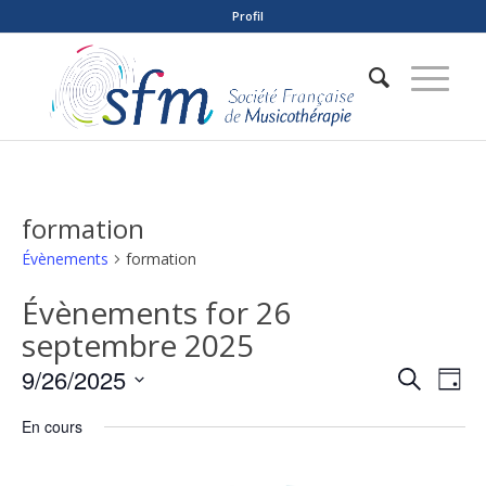
Profil
formation
Évènements
formation
Évènements for 26
septembre 2025
Reche
Nav
9/26/2025
Recherche
Jour
de
et
Sélectionnez
vue
En cours
naviga
une
Év
date.
de