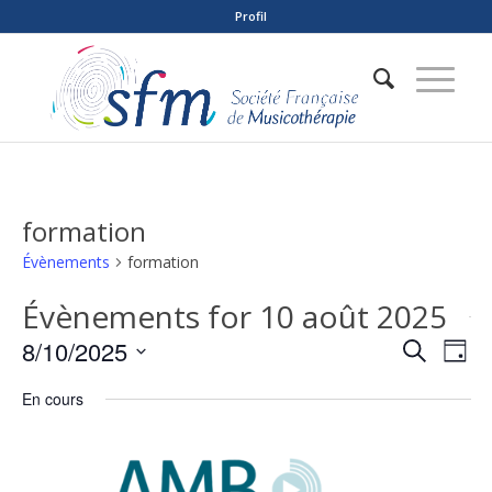
Profil
formation
Évènements
formation
Évènements for 10 août 2025
Reche
Nav
8/10/2025
Recherche
Jour
de
et
Sélectionnez
vue
En cours
naviga
une
Év
date.
de
vues