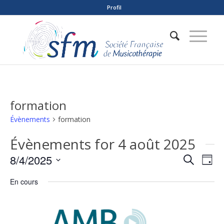
Profil
formation
Évènements
formation
Évènements for 4 août 2025
Reche
Nav
8/4/2025
Recherche
Jour
de
et
Sélectionnez
vue
En cours
naviga
une
Év
date.
de
vues