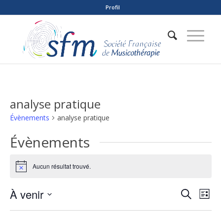
Profil
analyse pratique
Évènements
analyse pratique
Évènements
Aucun résultat trouvé.
Notice
Reche
Nav
À venir
Recherche
Liste
de
et
Sélectionnez
vue