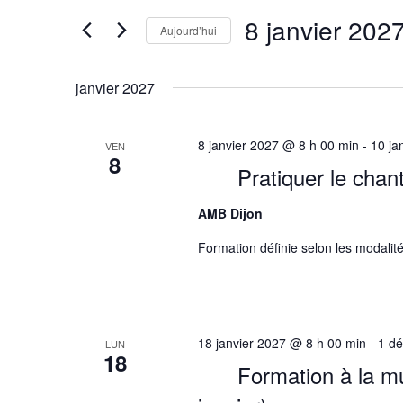
de
Rechercher
8 janvier 202
Aujourd’hui
vues
Évènements
Sélectionnez
par
Évènements
une
janvier 2027
mot-
date.
clé.
8 janvier 2027 @ 8 h 00 min
-
10 ja
VEN
8
Pratiquer le chan
AMB Dijon
Formation définie selon les modalité
18 janvier 2027 @ 8 h 00 min
-
1 d
LUN
18
Formation à la mu