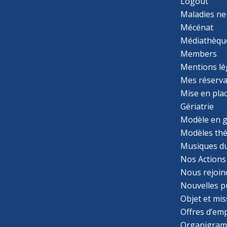
Logout
Maladies ne
Mécénat
Médiathèqu
Members
Mentions lé
Mes réserva
Mise en pla
Gériatrie
Modèle en g
Modèles th
Musiques d
Nos Actions
Nous rejoin
Nouvelles p
Objet et mis
Offres d’emp
Organigra