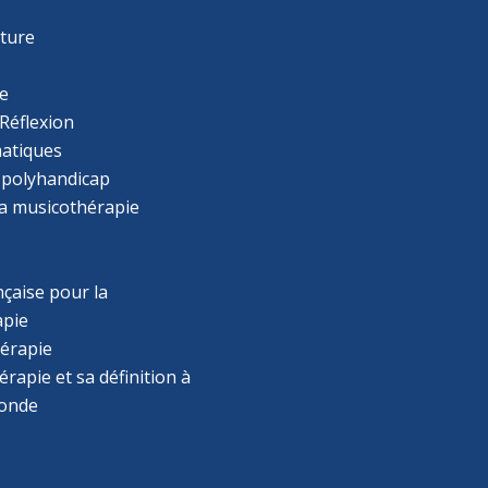
r
cture
e
Réflexion
atiques
 polyhandicap
la musicothérapie
çaise pour la
apie
érapie
rapie et sa définition à
monde