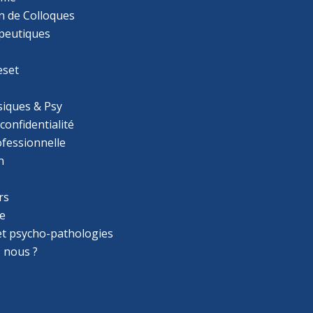
n de Colloques
apeutiques
eset
iques & Psy
 confidentialité
ofessionnelle
n
rs
e
 et psycho-pathologies
 nous ?