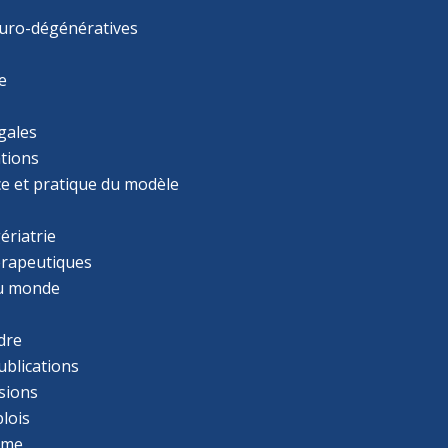
uro-dégénératives
e
gales
tions
ce et pratique du modèle
ériatrie
érapeutiques
u monde
dre
ublications
sions
lois
mme