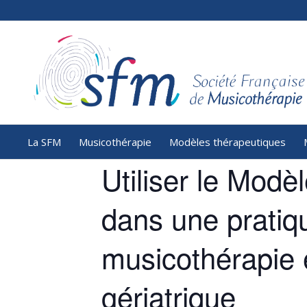
La SFM
Musicothérapie
Modèles thérapeutiques
Utiliser le Mo
dans une pratiq
musicothérapie e
gériatrique