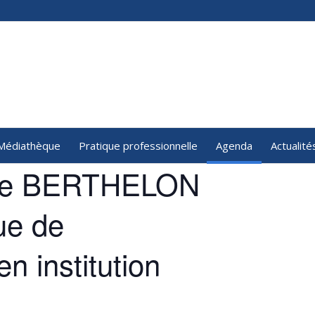
Médiathèque
Pratique professionnelle
Agenda
Actualité
dèle BERTHELON
ue de
n institution