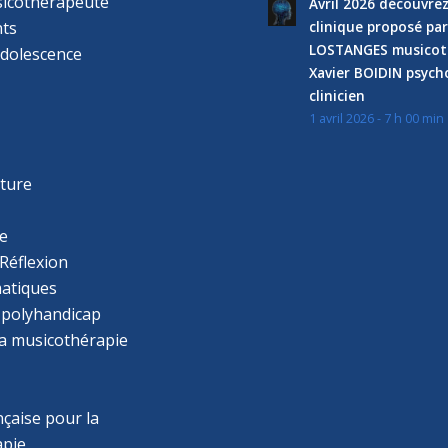
sicothérapeute
Avril 2026 découvre
ts
clinique proposé par
LOSTANGES musicot
adolescence
Xavier BOIDIN psyc
clinicien
1 avril 2026 - 7 h 00 min
s
r
cture
e
Réflexion
atiques
 polyhandicap
la musicothérapie
çaise pour la
apie