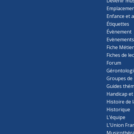
Devenir mu
Emplacemen
Enfance et 
Étiquettes
Évènement
Evènement
Fiche Métie
Fiches de le
Forum
Gérontologi
Groupes de 
Guides thém
Handicap et
Histoire de 
Historique
L’équipe
L’Union Fran
Musicothér