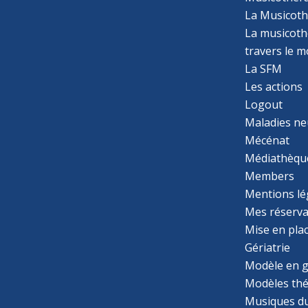
La Musicoth
La musicothé
travers le 
La SFM
Les actions
Logout
Maladies ne
Mécénat
Médiathèqu
Members
Mentions lé
Mes réserva
Mise en pla
Gériatrie
Modèle en g
Modèles th
Musiques d