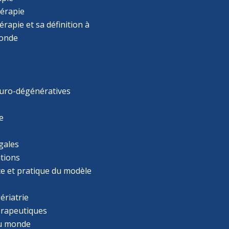
érapie
rapie et sa définition à
monde
uro-dégénératives
e
gales
tions
ce et pratique du modèle
ériatrie
érapeutiques
u monde