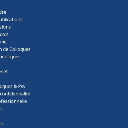
dre
ublications
sions
lois
mme
n de Colloques
apeutiques
eset
iques & Psy
 confidentialité
ofessionnelle
n
rs