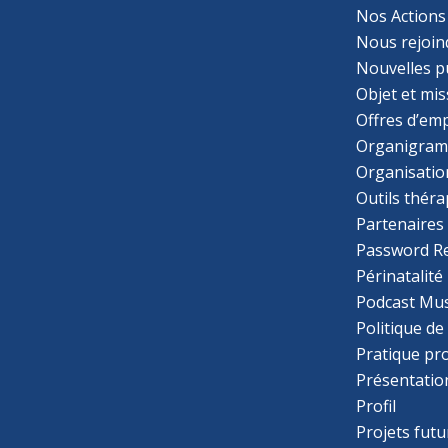
Nos Actions
Nous rejoin
Nouvelles p
Objet et mis
Offres d’emp
Organigra
Organisatio
Outils thér
Partenaires
Password R
Périnatalité
Podcast Mus
Politique de
Pratique pr
Présentatio
Profil
Projets futu