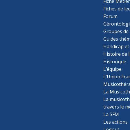
Fiche Métie
Fiches de le
Forum
Gérontologi
Groupes de 
Guides thém
Handicap et
Histoire de 
Historique
L’équipe
L’Union Fran
Musicothér
La Musicoth
La musicothé
travers le 
La SFM
Les actions
Logout