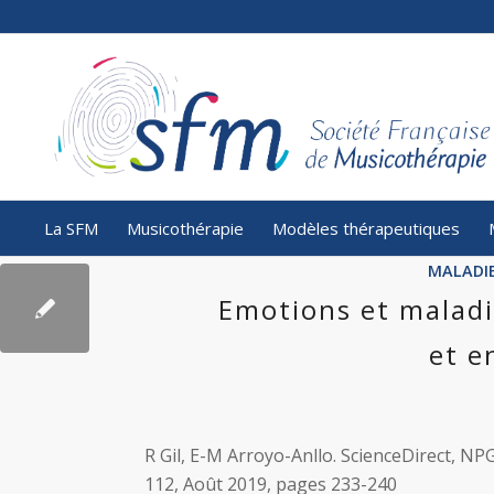
La SFM
Musicothérapie
Modèles thérapeutiques
MALADI
Emotions et maladi
et e
R Gil, E-M Arroyo-Anllo. ScienceDirect, NP
112, Août 2019, pages 233-240