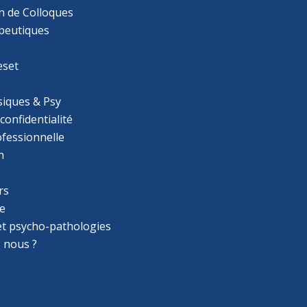
n de Colloques
apeutiques
eset
iques & Psy
 confidentialité
ofessionnelle
n
rs
e
 et psycho-pathologies
 nous ?