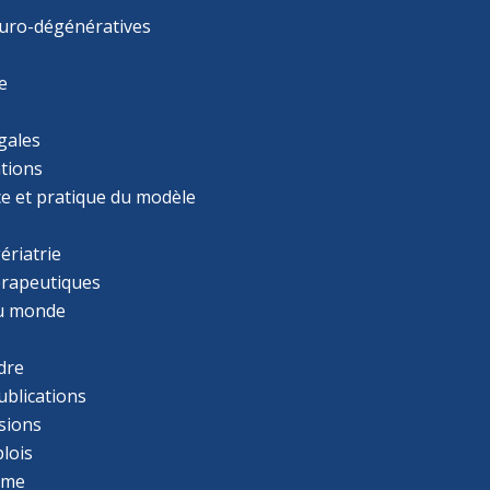
uro-dégénératives
e
gales
tions
ce et pratique du modèle
ériatrie
érapeutiques
u monde
dre
ublications
sions
lois
mme