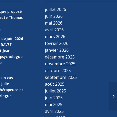
juillet 2026
nique proposé
juin 2026
peute Thomas
mai 2026
avril 2026
n
mars 2026
 de juin 2026
février 2026
e RAVET
janvier 2026
t Jean-
 psychologue
décembre 2025
e
novembre 2025
n
octobre 2025
septembre 2025
z un cas
 Julie
août 2025
hérapeute et
Et
juillet 2025
hologue
pr
juin 2025
d’
mai 2025
avril 2025