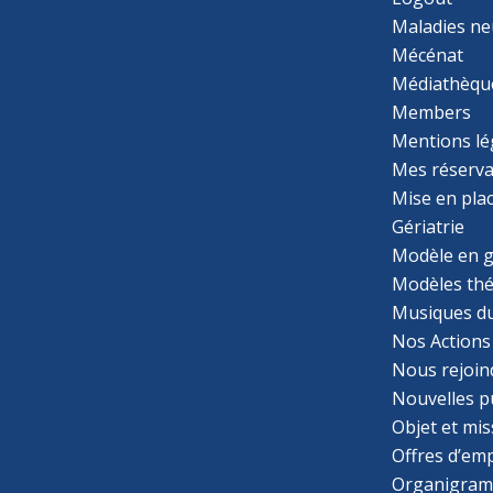
Maladies ne
Mécénat
Médiathèqu
Members
Mentions lé
Mes réserva
Mise en pla
Gériatrie
Modèle en g
Modèles th
Musiques d
Nos Actions
Nous rejoin
Nouvelles p
Objet et mis
Offres d’emp
Organigra