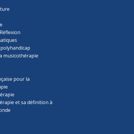
r
cture
e
Réflexion
atiques
 polyhandicap
la musicothérapie
çaise pour la
apie
érapie
rapie et sa définition à
monde