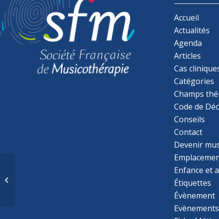
Accueil
Actualités
Agenda
Articles
Cas clinique
Catégories
Champs thé
Code de Déo
Conseils
Contact
Devenir mu
Emplacemen
La prise en charge non
Enfance et 
pharmacologique de la douleur du
Étiquettes
travail de l’accouchement...
Évènement
Evènement